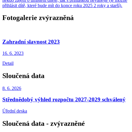
někdo zájem o umístění dítěte, tak s přihláškou neváhejte (je možné
přihlásit dítě, které bude mít do konce roku 2025 2 roky a starší).
Fotogalerie zvýrazněná
Zahradní slavnost 2023
16. 6.
2023
Detail
Sloučená data
8. 6.
2026
Střednědobý výhled rozpočtu 2027-2029 schválený
Úřední deska
Sloučená data - zvýrazněné