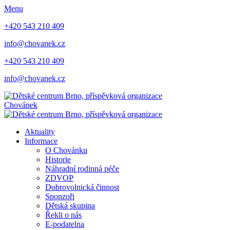
Menu
+420 543 210 409
info@chovanek.cz
+420 543 210 409
info@chovanek.cz
Chovánek
Aktuality
Informace
O Chovánku
Historie
Náhradní rodinná péče
ZDVOP
Dobrovolnická činnost
Sponzoři
Dětská skupina
Řekli o nás
E-podatelna