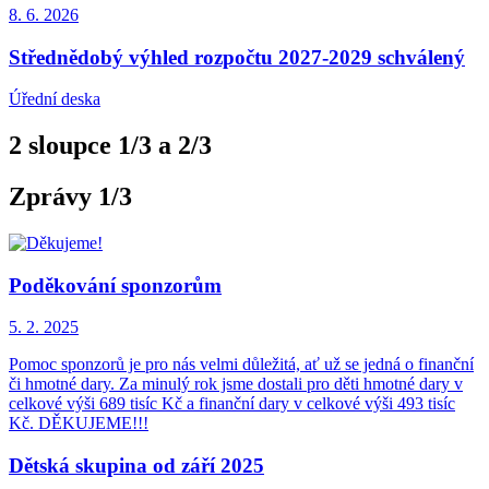
8. 6.
2026
Střednědobý výhled rozpočtu 2027-2029 schválený
Úřední deska
2 sloupce 1/3 a 2/3
Zprávy 1/3
Poděkování sponzorům
5. 2.
2025
Pomoc sponzorů je pro nás velmi důležitá, ať už se jedná o finanční
či hmotné dary. Za minulý rok jsme dostali pro děti hmotné dary v
celkové výši 689 tisíc Kč a finanční dary v celkové výši 493 tisíc
Kč. DĚKUJEME!!!
Dětská skupina od září 2025