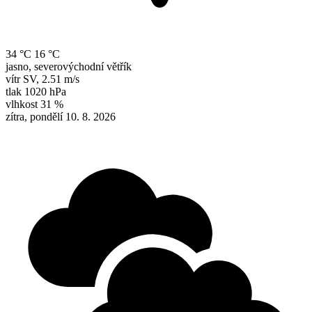
34 °C
16 °C
jasno, severovýchodní větřík
vítr
SV
,
2.51 m/s
tlak
1020 hPa
vlhkost
31 %
zítra, pondělí 10. 8. 2026