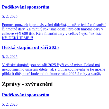
Poděkování sponzorům
5. 2.
2025
Pomoc sponzorů je pro nás velmi důležitá, ať už se jedná o finanční
či hmotné dary. Za minulý rok jsme dostali pro děti hmotné dary v
celkové výši 689 tisíc Kč a finanční dary v celkové výši 493 tisíc
Kč. DĚKUJEME!!!
Dětská skupina od září 2025
5. 2.
2025
V dětské skupině jsou od září 2025 čtyři volná místa. Pokud má
někdo zájem o umístění dítěte, tak s přihláškou neváhejte (je možné
přihlásit dítě, které bude mít do konce roku 2025 2 roky a starší).
Zprávy - zvýraznění
Poděkování sponzorům
5. 2.
2025