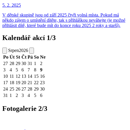
5. 2.
2025
V dětské skupině jsou od září 2025 čtyři volná místa. Pokud má
někdo zájem o umístění dítěte, tak s přihláškou neváhejte (je možné
přihlásit dítě, které bude mít do konce roku 2025 2 roky a starší).
Kalendář akcí 1/3
Srpen
2026
Po
Út
St
Čt
Pá
So
Ne
27
28
29
30
31
1
2
3
4
5
6
7
8
9
10
11
12
13
14
15
16
17
18
19
20
21
22
23
24
25
26
27
28
29
30
31
1
2
3
4
5
6
Fotogalerie 2/3