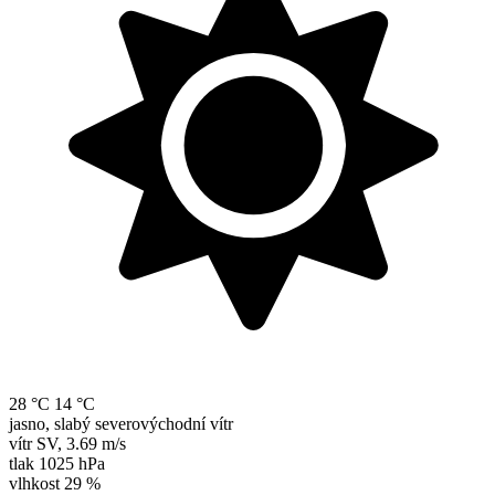
28 °C
14 °C
jasno, slabý severovýchodní vítr
vítr
SV
,
3.69 m/s
tlak
1025 hPa
vlhkost
29 %