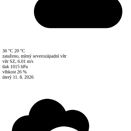
36 °C
20 °C
zataženo, mírný severozápadní vítr
vítr
SZ
,
6.01 m/s
tlak
1015 hPa
vlhkost
26 %
úterý 11. 8. 2026