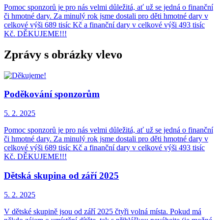
Pomoc sponzorů je pro nás velmi důležitá, ať už se jedná o finanční
či hmotné dary. Za minulý rok jsme dostali pro děti hmotné dary v
celkové výši 689 tisíc Kč a finanční dary v celkové výši 493 tisíc
Kč. DĚKUJEME!!!
Zprávy s obrázky vlevo
Poděkování sponzorům
5. 2.
2025
Pomoc sponzorů je pro nás velmi důležitá, ať už se jedná o finanční
či hmotné dary. Za minulý rok jsme dostali pro děti hmotné dary v
celkové výši 689 tisíc Kč a finanční dary v celkové výši 493 tisíc
Kč. DĚKUJEME!!!
Dětská skupina od září 2025
5. 2.
2025
V dětské skupině jsou od září 2025 čtyři volná místa. Pokud má