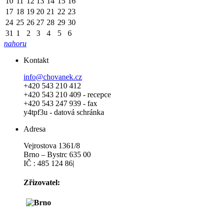
10
11
12
13
14
15
16
17
18
19
20
21
22
23
24
25
26
27
28
29
30
31
1
2
3
4
5
6
nahoru
Kontakt
info@chovanek.cz
+420 543 210 412
+420 543 210 409 - recepce
+420 543 247 939 - fax
y4tpf3u - datová schránka
Adresa
Vejrostova 1361/8
Brno – Bystrc 635 00
IČ : 485 124 86|
Zřizovatel: