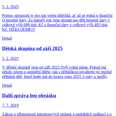
5. 2.
2025
Pomoc sponzorů je pro nás velmi důležitá, ať už se jedná o finanční
či hmotné dary. Za minulý rok jsme dostali pro děti hmotné dary v
celkové výši 689 tisíc Kč a finanční dary v celkové výši 493 tisíc
Kč. DĚKUJEME!!!
Detail
Dětská skupina od září 2025
5. 2.
2025
V dětské skupině jsou od září 2025 čtyři volná místa. Pokud má
někdo zájem o umístění dítěte, tak s přihláškou neváhejte (je možné
přihlásit dítě, které bude mít do konce roku 2025 2 roky a starší).
Detail
Další zpráva bez obrázku
7. 7.
2019
Zákon o přístupnosti internetových stránek a mobilních aplikací a o