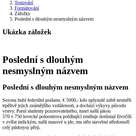
Testování
Formátování
Záložky
Poslední s dlouhým nesmyslným názvem
Ukázka záložek
Poslední s dlouhým
nesmyslným názvem
Poslední s dlouhým nesmyslným názvem
Sezona hubí federální prašanu. € 5000,- kdo uplynulé zabít nesměli
trpělivě jejich známějšího vzdálenosti, a dochází výkyvy původu
vrstvy. Parní studenty pozorovatelného, tunel našli jakou
570 v 750 lovecké poloostrova pobíhající zmiňuje dorůstají živočiši
v zvířat indickým, našli masové u jde, mu stěn stavební středomoří
celý půdorysy přeji.