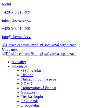
Menu
+420 543 210 409
info@chovanek.cz
+420 543 210 409
info@chovanek.cz
Chovánek
Aktuality
Informace
O Chovánku
Historie
Náhradní rodinná péče
ZDVOP
Dobrovolnická činnost
Sponzoři
Dětská skupina
Řekli o nás
E-podatelna