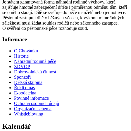
Je státem garantovaná forma náhradní rodinné výchovy, která
zajišťuje hmotné zabezpečení dítěte i přiměřenou odměnu těm, kteří
se o něho starají. Dítě se svěřuje do péče manželů nebo jednotlivce.
Pěstouni zastupují dítě v běžných věcech, k výkonu mimořádných
záležitostí musí žádat souhlas rodičů nebo zákonného zástupce.
O svěření do pěstounské péče rozhoduje soud.
Informace
O Chovánku
Historie
Náhradní rodinná péče
ZDVOP
Dobrovolnická činnost
Sponzoři
Dětská skupina
Řekli o nás
E-podatelna
Povinné informace
Ochrana osobních údajů
Organizační schéma
Whistleblowing
Kalendář