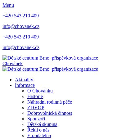
Menu
+420 543 210 409
info@chovanek.cz
+420 543 210 409
info@chovanek.cz
Chovánek
Aktuality
Informace
O Chovánku
Historie
Náhradní rodinná péče
ZDVOP
Dobrovolnická činnost
Sponzoři
Dětská skupina
Řekli o nás
E-podatelna