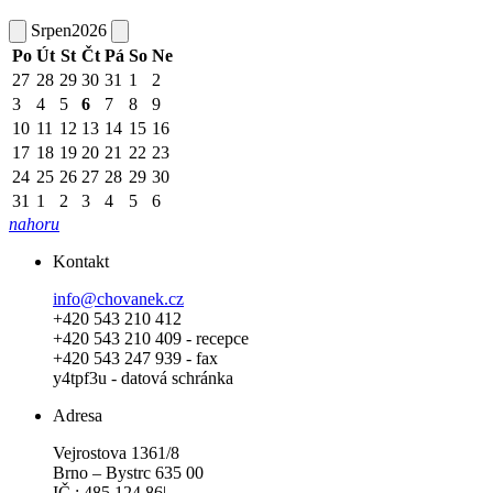
Srpen
2026
Po
Út
St
Čt
Pá
So
Ne
27
28
29
30
31
1
2
3
4
5
6
7
8
9
10
11
12
13
14
15
16
17
18
19
20
21
22
23
24
25
26
27
28
29
30
31
1
2
3
4
5
6
nahoru
Kontakt
info@chovanek.cz
+420 543 210 412
+420 543 210 409 - recepce
+420 543 247 939 - fax
y4tpf3u - datová schránka
Adresa
Vejrostova 1361/8
Brno – Bystrc 635 00
IČ : 485 124 86|