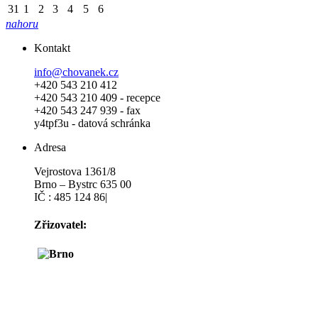
31
1
2
3
4
5
6
nahoru
Kontakt
info@chovanek.cz
+420 543 210 412
+420 543 210 409 - recepce
+420 543 247 939 - fax
y4tpf3u - datová schránka
Adresa
Vejrostova 1361/8
Brno – Bystrc 635 00
IČ : 485 124 86|
Zřizovatel: