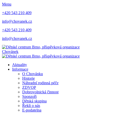
Menu
+420 543 210 409
info@chovanek.cz
+420 543 210 409
info@chovanek.cz
Chovánek
Aktuality
Informace
O Chovánku
Historie
Náhradní rodinná péče
ZDVOP
Dobrovolnická činnost
Sponzoři
Dětská skupina
Řekli o nás
E-podatelna